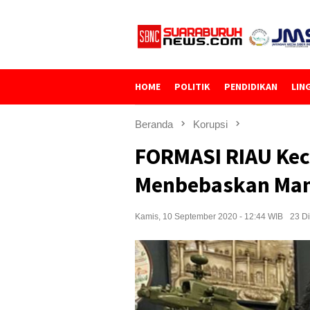
Loncat
ke
konten
HOME
POLITIK
PENDIDIKAN
LIN
Beranda
Korupsi
FORMASI RIAU Ke
Menbebaskan Man
Kamis, 10 September 2020 - 12:44 WIB
23 Di