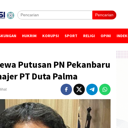
Pencarian
GKUNGAN
HUKRIM
KORUPSI
SPORT
RELIGI
OPINI
INDEK
cewa Putusan PN Pekanbaru
ajer PT Duta Palma
lihat