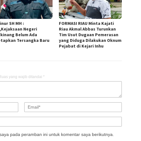
inur SH MH :
FORMASI RIAU Minta Kajati
,Kejaksaan Negeri
Riau Akmal Abbas Turunkan
kinang Belum Ada
Tim Usut Dugaan Pemerasan
tapkan Tersangka Baru
yang Diduga Dilakukan Oknum
Pejabat di Kejari Inhu
Ruas yang wajib ditandai
*
saya pada peramban ini untuk komentar saya berikutnya.