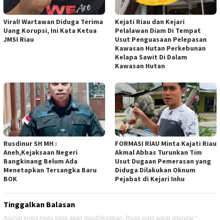
Viral! Wartawan Diduga Terima
Kejati Riau dan Kejari
Uang Korupsi, Ini Kata Ketua
Pelalawan Diam Di Tempat
JMSI Riau
Usut Penguasaan Pelepasan
Kawasan Hutan Perkebunan
Kelapa Sawit Di Dalam
Kawasan Hutan
Rusdinur SH MH :
FORMASI RIAU Minta Kajati Riau
Aneh,Kejaksaan Negeri
Akmal Abbas Turunkan Tim
Bangkinang Belum Ada
Usut Dugaan Pemerasan yang
Menetapkan Tersangka Baru
Diduga Dilakukan Oknum
BOK
Pejabat di Kejari Inhu
Tinggalkan Balasan
Alamat email Anda tidak akan dipublikasikan.
Ruas yang wajib ditandai
*