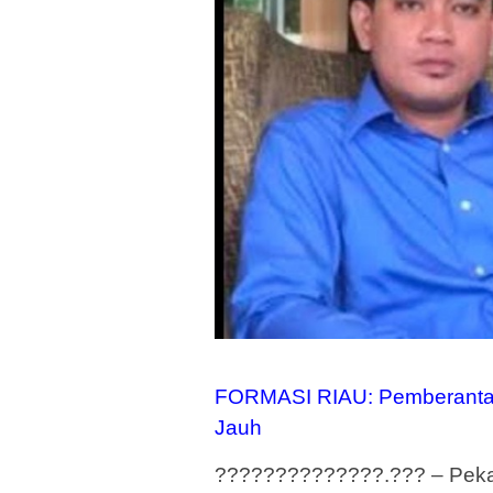
FORMASI RIAU: Pemberantas
Jauh
??????????????.??? – Pekan