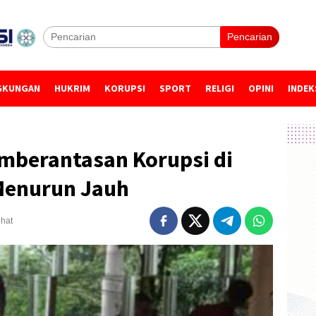
Pencarian
GKUNGAN
HUKRIM
KORUPSI
SPORT
RELIGI
OPINI
INDEK
mberantasan Korupsi di
Menurun Jauh
ihat