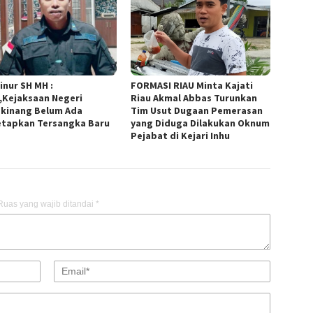
inur SH MH :
FORMASI RIAU Minta Kajati
,Kejaksaan Negeri
Riau Akmal Abbas Turunkan
kinang Belum Ada
Tim Usut Dugaan Pemerasan
tapkan Tersangka Baru
yang Diduga Dilakukan Oknum
Pejabat di Kejari Inhu
Ruas yang wajib ditandai
*