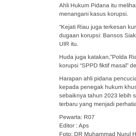
Ahli Hukum Pidana itu melih
menangani kasus korupsi.
“Kejati Riau juga terkesan k
dugaan korupsi: Bansos Siak
UIR itu.
Huda juga katakan,”Polda Ri
korupsi “SPPD fiktif masal” d
Harapan ahli pidana pencuci
kepada penegak hukum khusu
sebaiknya tahun 2023 lebih 
terbaru yang menjadi perhati
Pewarta: R07
Editor : Aps
Foto: DR Muhammad Nurul H