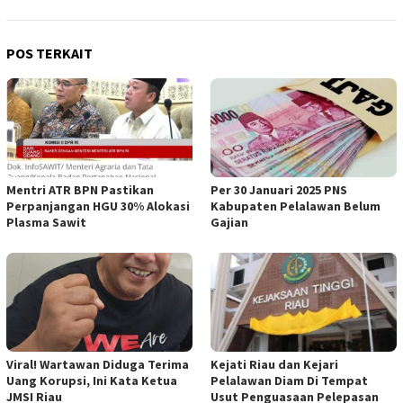
POS TERKAIT
Mentri ATR BPN Pastikan
Per 30 Januari 2025 PNS
Perpanjangan HGU 30% Alokasi
Kabupaten Pelalawan Belum
Plasma Sawit
Gajian
Viral! Wartawan Diduga Terima
Kejati Riau dan Kejari
Uang Korupsi, Ini Kata Ketua
Pelalawan Diam Di Tempat
JMSI Riau
Usut Penguasaan Pelepasan