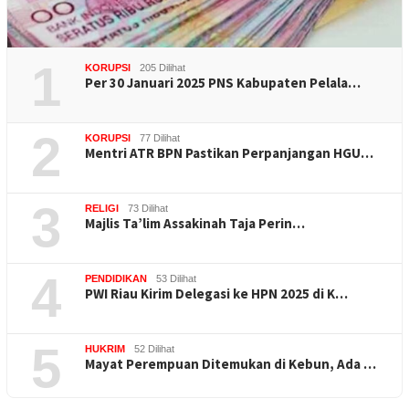
1
KORUPSI
205 Dilihat
Per 30 Januari 2025 PNS Kabupaten Pelala…
2
KORUPSI
77 Dilihat
Mentri ATR BPN Pastikan Perpanjangan HGU…
3
RELIGI
73 Dilihat
Majlis Ta’lim Assakinah Taja Perin…
4
PENDIDIKAN
53 Dilihat
PWI Riau Kirim Delegasi ke HPN 2025 di K…
5
HUKRIM
52 Dilihat
Mayat Perempuan Ditemukan di Kebun, Ada …