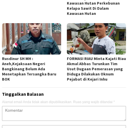
Kawasan Hutan Perkebunan
Kelapa Sawit Di Dalam
Kawasan Hutan
Rusdinur SH MH :
FORMASI RIAU Minta Kajati Riau
Aneh,Kejaksaan Negeri
Akmal Abbas Turunkan Tim
Bangkinang Belum Ada
Usut Dugaan Pemerasan yang
Menetapkan Tersangka Baru
Diduga Dilakukan Oknum
BOK
Pejabat di Kejari Inhu
Tinggalkan Balasan
Alamat email Anda tidak akan dipublikasikan.
Ruas yang wajib ditandai
*