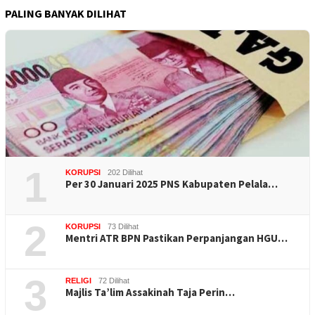
PALING BANYAK DILIHAT
1
KORUPSI
202 Dilihat
Per 30 Januari 2025 PNS Kabupaten Pelala…
2
KORUPSI
73 Dilihat
Mentri ATR BPN Pastikan Perpanjangan HGU…
3
RELIGI
72 Dilihat
Majlis Ta’lim Assakinah Taja Perin…