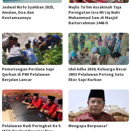
Jadwal Nisfu Syahban 2025,
Majlis Ta’lim Assakinah Taja
Amalan, Doa dan
Peringatan Isra Mi’raj Nabi
Keutamaannya
Muhammad Saw di Masjid
Baiturrahman 1446 H
Pemotongan Perdana Sapi
Idul Adha 2024, Keluarga Besar
Qurban di PWI Pelalawan
JMSI Pelalawan Potong Satu
Berjalan Lancar
Ekor Sapi Kurban
Pelalawan Raih Peringkat Ke 5
Mengapa Berpuasa?
MTQ Tingkat Provinsi Riau