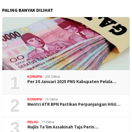
PALING BANYAK DILIHAT
1
KORUPSI
205 Dilihat
Per 30 Januari 2025 PNS Kabupaten Pelala…
2
KORUPSI
76 Dilihat
Mentri ATR BPN Pastikan Perpanjangan HGU…
3
RELIGI
73 Dilihat
Majlis Ta’lim Assakinah Taja Perin…