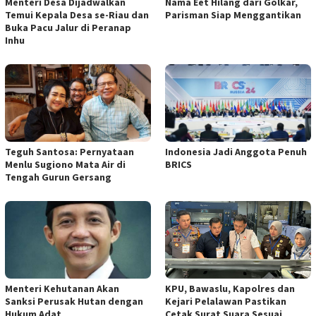
Menteri Desa Dijadwalkan
Nama Eet Hilang dari Golkar,
Temui Kepala Desa se-Riau dan
Parisman Siap Menggantikan
Buka Pacu Jalur di Peranap
Inhu
Teguh Santosa: Pernyataan
Indonesia Jadi Anggota Penuh
Menlu Sugiono Mata Air di
BRICS
Tengah Gurun Gersang
Menteri Kehutanan Akan
KPU, Bawaslu, Kapolres dan
Sanksi Perusak Hutan dengan
Kejari Pelalawan Pastikan
Hukum Adat
Cetak Surat Suara Sesuai