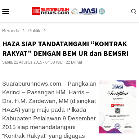
Loncat
Menu
ke
konten
Mobile
Beranda
Politik
HAZA SIAP TANDATANGANI “KONTRAK
RAKYAT” DENGAN BEM UR dan BEMSRI
Sabtu, 22 Agustus 2015 - 04:58 WIB
22 Dilihat
Suaraburuhnews.com – Pangkalan
Kerinci – Pasangan HM. Harris –
Drs. H.M. Zardewan, MM (disingkat
HAZA) yang maju pada Pilkada
Kabupaten Pelalawan 9 Desember
2015 siap menandatangani
“Kontrak Rakyat” yang digagas