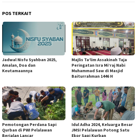
POS TERKAIT
Jadwal Nisfu Syahban 2025,
Majlis Ta’lim Assakinah Taja
Amalan, Doa dan
Peringatan Isra Mi’raj Nabi
Keutamaannya
Muhammad Saw di Masjid
Baiturrahman 1446 H
Pemotongan Perdana Sapi
Idul Adha 2024, Keluarga Besar
Qurban di PWI Pelalawan
JMSI Pelalawan Potong Satu
Berjalan Lancar
Ekor Sapi Kurban