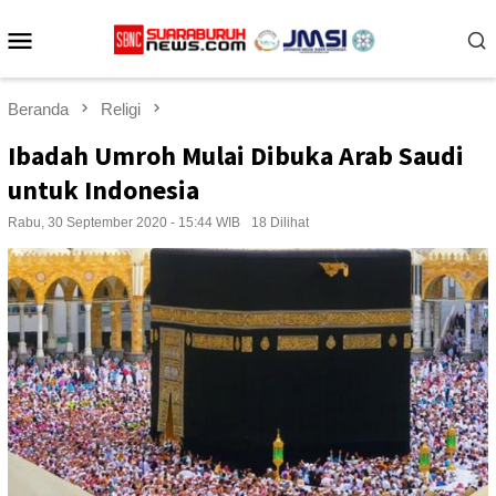
Loncat
Menu
ke
konten
Mobile
Beranda
Religi
Ibadah Umroh Mulai Dibuka Arab Saudi
untuk Indonesia
Rabu, 30 September 2020 - 15:44 WIB
18 Dilihat