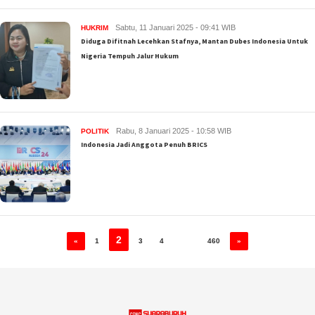
Sabtu, 11 Januari 2025 - 09:41 WIB
HUKRIM
Diduga Difitnah Lecehkan Stafnya, Mantan Dubes Indonesia Untuk
Nigeria Tempuh Jalur Hukum
Rabu, 8 Januari 2025 - 10:58 WIB
POLITIK
Indonesia Jadi Anggota Penuh BRICS
2
…
«
1
3
4
460
»