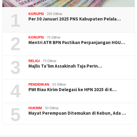
1
KORUPSI
205 Dilihat
Per 30 Januari 2025 PNS Kabupaten Pelala…
2
KORUPSI
76 Dilihat
Mentri ATR BPN Pastikan Perpanjangan HGU…
3
RELIGI
73 Dilihat
Majlis Ta’lim Assakinah Taja Perin…
4
PENDIDIKAN
53 Dilihat
PWI Riau Kirim Delegasi ke HPN 2025 di K…
5
HUKRIM
50 Dilihat
Mayat Perempuan Ditemukan di Kebun, Ada …