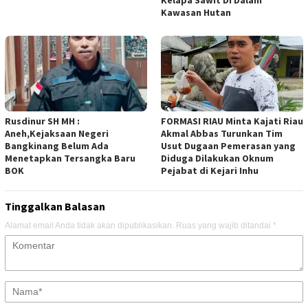
Kawasan Hutan
Rusdinur SH MH :
FORMASI RIAU Minta Kajati Riau
Aneh,Kejaksaan Negeri
Akmal Abbas Turunkan Tim
Bangkinang Belum Ada
Usut Dugaan Pemerasan yang
Menetapkan Tersangka Baru
Diduga Dilakukan Oknum
BOK
Pejabat di Kejari Inhu
Tinggalkan Balasan
Alamat email Anda tidak akan dipublikasikan.
Ruas yang wajib ditandai
*