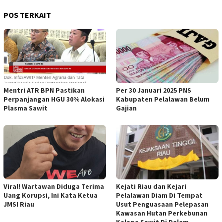
POS TERKAIT
Mentri ATR BPN Pastikan
Per 30 Januari 2025 PNS
Perpanjangan HGU 30% Alokasi
Kabupaten Pelalawan Belum
Plasma Sawit
Gajian
Viral! Wartawan Diduga Terima
Kejati Riau dan Kejari
Uang Korupsi, Ini Kata Ketua
Pelalawan Diam Di Tempat
JMSI Riau
Usut Penguasaan Pelepasan
Kawasan Hutan Perkebunan
Kelapa Sawit Di Dalam