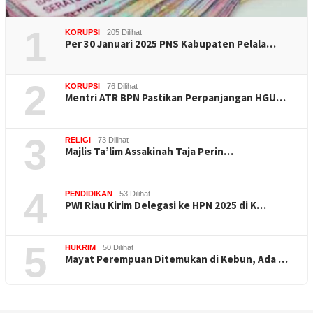
1
KORUPSI
205 Dilihat
Per 30 Januari 2025 PNS Kabupaten Pelala…
2
KORUPSI
76 Dilihat
Mentri ATR BPN Pastikan Perpanjangan HGU…
3
RELIGI
73 Dilihat
Majlis Ta’lim Assakinah Taja Perin…
4
PENDIDIKAN
53 Dilihat
PWI Riau Kirim Delegasi ke HPN 2025 di K…
5
HUKRIM
50 Dilihat
Mayat Perempuan Ditemukan di Kebun, Ada …