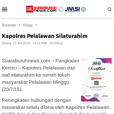
Loncat
Menu
ke
konten
Mobile
Beranda
Religi
Kapolres Pelalawan Silaturahim
Selasa, 21 Juli 2015 - 04:52 WIB
20 Dilihat
Suaraburuhnews.com – Pangkalan
Kerinci – Kapolres Pelalawan dan
staf silaturahim ke rumah tokoh
masyarakat Pelalawan Minggu
(20/7/15).
Peningkatan hubungan dengan
masarakat selalu dibina oleh Kapolres Pelalawan,