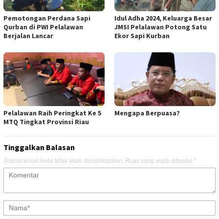
Pemotongan Perdana Sapi
Idul Adha 2024, Keluarga Besar
Qurban di PWI Pelalawan
JMSI Pelalawan Potong Satu
Berjalan Lancar
Ekor Sapi Kurban
Pelalawan Raih Peringkat Ke 5
Mengapa Berpuasa?
MTQ Tingkat Provinsi Riau
Tinggalkan Balasan
Alamat email Anda tidak akan dipublikasikan.
Ruas yang wajib ditandai
*