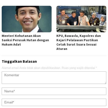
Menteri Kehutanan Akan
KPU, Bawaslu, Kapolres dan
Sanksi Perusak Hutan dengan
Kejari Pelalawan Pastikan
Hukum Adat
Cetak Surat Suara Sesuai
Aturan
Tinggalkan Balasan
Alamat email Anda tidak akan dipublikasikan.
Ruas yang wajib ditandai
*