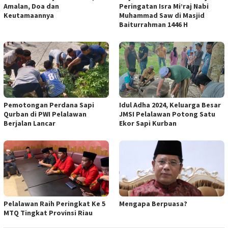
Amalan, Doa dan
Peringatan Isra Mi’raj Nabi
Keutamaannya
Muhammad Saw di Masjid
Baiturrahman 1446 H
Pemotongan Perdana Sapi
Idul Adha 2024, Keluarga Besar
Qurban di PWI Pelalawan
JMSI Pelalawan Potong Satu
Berjalan Lancar
Ekor Sapi Kurban
Pelalawan Raih Peringkat Ke 5
Mengapa Berpuasa?
MTQ Tingkat Provinsi Riau