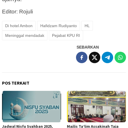
Editor: Rojuli
Di hotel Ambon
Hafidzam Rudiyanto
HL
Meninggal mendadak
Pejabat KPU RI
SEBARKAN
POS TERKAIT
Jadwal Nisfu Syahban 2025,
Majlis Ta’lim Assakinah Taja