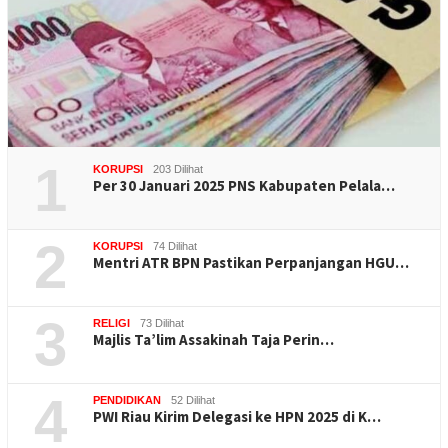
1
KORUPSI
203 Dilihat
Per 30 Januari 2025 PNS Kabupaten Pelala…
2
KORUPSI
74 Dilihat
Mentri ATR BPN Pastikan Perpanjangan HGU…
3
RELIGI
73 Dilihat
Majlis Ta’lim Assakinah Taja Perin…
4
PENDIDIKAN
52 Dilihat
PWI Riau Kirim Delegasi ke HPN 2025 di K…