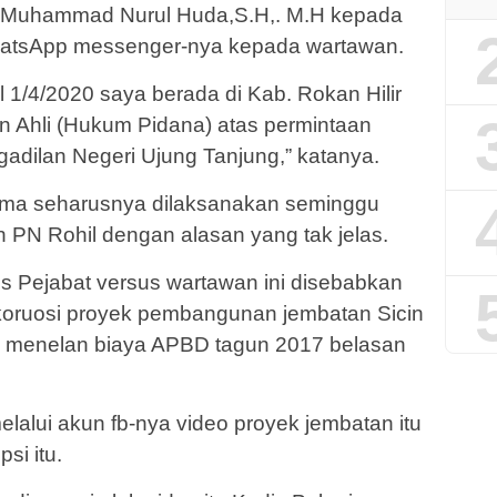
R. Muhammad Nurul Huda,S.H,. M.H kepada
WhatsApp messenger-nya kepada wartawan.
l 1/4/2020 saya berada di Kab. Rokan Hilir
 Ahli (Hukum Pidana) atas permintaan
adilan Negeri Ujung Tanjung,” katanya.
ma seharusnya dilaksanakan seminggu
h PN Rohil dengan alasan yang tak jelas.
sus Pejabat versus wartawan ini disebabkan
oruosi proyek pembangunan jembatan Sicin
ng menelan biaya APBD tagun 2017 belasan
alui akun fb-nya video proyek jembatan itu
si itu.