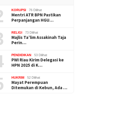
2
KORUPSI
76 Dilihat
Mentri ATR BPN Pastikan
Perpanjangan HGU…
3
RELIGI
73 Dilihat
Majlis Ta’lim Assakinah Taja
Perin…
4
PENDIDIKAN
53 Dilihat
PWI Riau Kirim Delegasi ke
HPN 2025 di K…
5
HUKRIM
52 Dilihat
Mayat Perempuan
Ditemukan di Kebun, Ada …