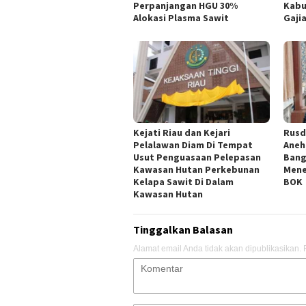
Perpanjangan HGU 30%
Kabu
Alokasi Plasma Sawit
Gaji
Kejati Riau dan Kejari
Rusd
Pelalawan Diam Di Tempat
Aneh
Usut Penguasaan Pelepasan
Bang
Kawasan Hutan Perkebunan
Mene
Kelapa Sawit Di Dalam
BOK
Kawasan Hutan
Tinggalkan Balasan
Alamat email Anda tidak akan dipublikasikan.