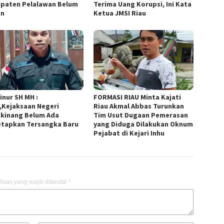
paten Pelalawan Belum
Terima Uang Korupsi, Ini Kata
an
Ketua JMSI Riau
inur SH MH :
FORMASI RIAU Minta Kajati
,Kejaksaan Negeri
Riau Akmal Abbas Turunkan
kinang Belum Ada
Tim Usut Dugaan Pemerasan
tapkan Tersangka Baru
yang Diduga Dilakukan Oknum
Pejabat di Kejari Inhu
Ruas yang wajib ditandai
*