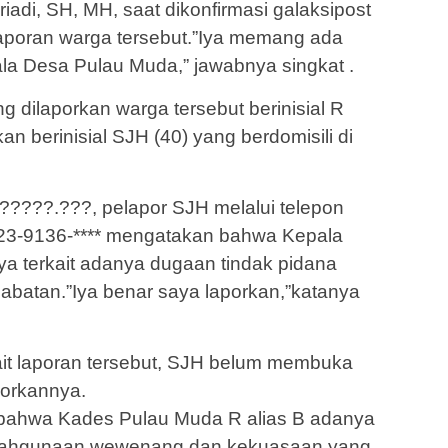
iadi, SH, MH, saat dikonfirmasi galaksipost
poran warga tersebut.”Iya memang ada
la Desa Pulau Muda,” jawabnya singkat .
 dilaporkan warga tersebut berinisial R
n berinisial SJH (40) yang berdomisili di
?????.???, pelapor SJH melalui telepon
23-9136-**** mengatakan bahwa Kepala
a terkait adanya dugaan tindak pidana
batan.”Iya benar saya laporkan,”katanya
rkait laporan tersebut, SJH belum membuka
porkannya.
ahwa Kades Pulau Muda R alias B adanya
alahgunaan wewenang dan kekuasaan yang