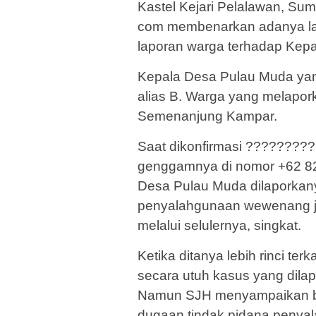
Kastel Kejari Pelalawan, Sumr
com membenarkan adanya la
laporan warga terhadap Kepa
Kepala Desa Pulau Muda yang
alias B. Warga yang melaporka
Semenanjung Kampar.
Saat dikonfirmasi ?????????
genggamnya di nomor +62 8
Desa Pulau Muda dilaporkany
penyalahgunaan wewenang ja
melalui selulernya, singkat.
Ketika ditanya lebih rinci te
secara utuh kasus yang dila
Namun SJH menyampaikan b
dugaan tindak pidana peny