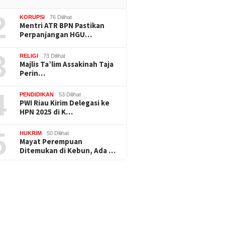
2
KORUPSI
76 Dilihat
Mentri ATR BPN Pastikan
Perpanjangan HGU…
3
RELIGI
73 Dilihat
Majlis Ta’lim Assakinah Taja
Perin…
4
PENDIDIKAN
53 Dilihat
PWI Riau Kirim Delegasi ke
HPN 2025 di K…
5
HUKRIM
50 Dilihat
Mayat Perempuan
Ditemukan di Kebun, Ada …