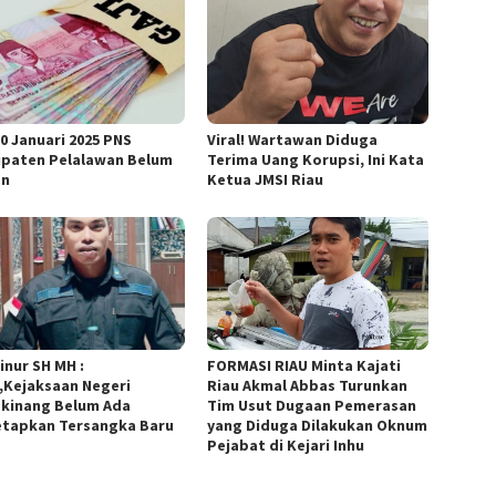
30 Januari 2025 PNS
Viral! Wartawan Diduga
paten Pelalawan Belum
Terima Uang Korupsi, Ini Kata
an
Ketua JMSI Riau
inur SH MH :
FORMASI RIAU Minta Kajati
,Kejaksaan Negeri
Riau Akmal Abbas Turunkan
kinang Belum Ada
Tim Usut Dugaan Pemerasan
tapkan Tersangka Baru
yang Diduga Dilakukan Oknum
Pejabat di Kejari Inhu