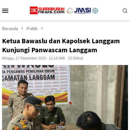
Loncat
Menu
ke
konten
Mobile
Beranda
Politik
Ketua Bawaslu dan Kapolsek Langgam
Kunjungi Panwascam Langgam
Minggu, 17 Desember 2023 - 11:16 WIB
23 Dilihat