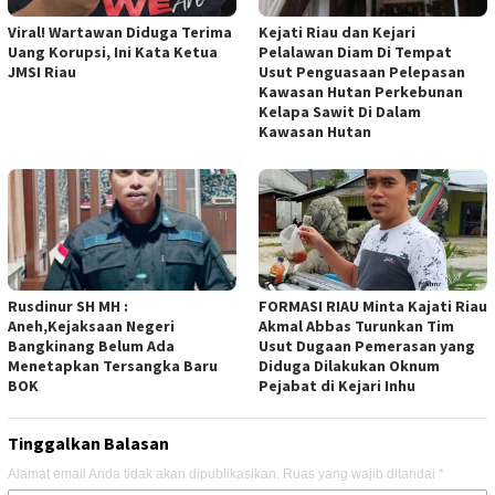
Viral! Wartawan Diduga Terima
Kejati Riau dan Kejari
Uang Korupsi, Ini Kata Ketua
Pelalawan Diam Di Tempat
JMSI Riau
Usut Penguasaan Pelepasan
Kawasan Hutan Perkebunan
Kelapa Sawit Di Dalam
Kawasan Hutan
Rusdinur SH MH :
FORMASI RIAU Minta Kajati Riau
Aneh,Kejaksaan Negeri
Akmal Abbas Turunkan Tim
Bangkinang Belum Ada
Usut Dugaan Pemerasan yang
Menetapkan Tersangka Baru
Diduga Dilakukan Oknum
BOK
Pejabat di Kejari Inhu
Tinggalkan Balasan
Alamat email Anda tidak akan dipublikasikan.
Ruas yang wajib ditandai
*