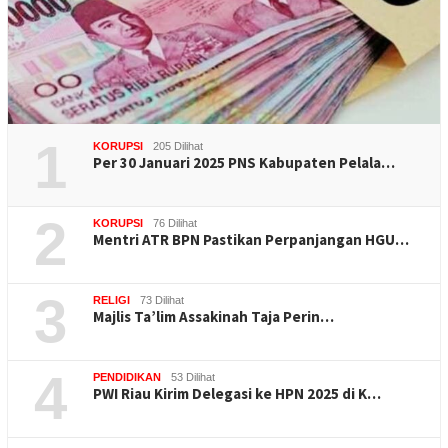
1
KORUPSI
205 Dilihat
Per 30 Januari 2025 PNS Kabupaten Pelala…
2
KORUPSI
76 Dilihat
Mentri ATR BPN Pastikan Perpanjangan HGU…
3
RELIGI
73 Dilihat
Majlis Ta’lim Assakinah Taja Perin…
4
PENDIDIKAN
53 Dilihat
PWI Riau Kirim Delegasi ke HPN 2025 di K…