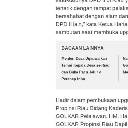
satu-satunya DPD II di Riau
tertarik dengan tempat pela
bersahabat dengan alam dan m
DPD II lain,” kata Ketua Har
sambutan saat membuka upgr
BACAAN LAINNYA
Menteri Desa Dijadwalkan
Na
Temui Kepala Desa se-Riau
Go
dan Buka Pacu Jalur di
Me
Peranap Inhu
Hadir dalam pembukaan upgr
Propinsi Riau Bidang Kaderi
GOLKAR Pelalawan, HM. Harri
GOLKAR Propinsi Riau Dapil 