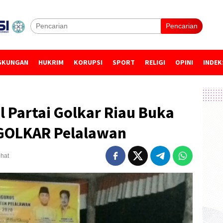
Pencarian
GKUNGAN
HUKRIM
KORUPSI
SPORT
RELIGI
OPINI
INDEK
l Partai Golkar Riau Buka
 GOLKAR Pelalawan
ihat