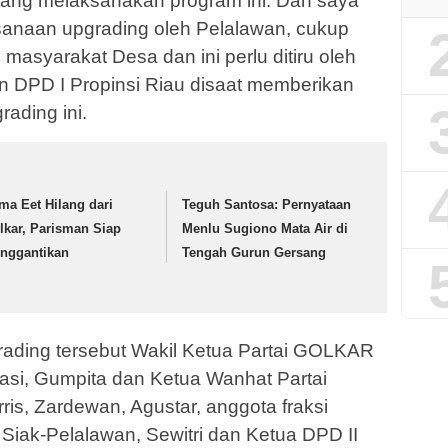
 yang melaksanakan program ini. Dan saya
ksanaan upgrading oleh Pelalawan, cukup
asyarakat Desa dan ini perlu ditiru oleh
ian DPD I Propinsi Riau disaat memberikan
ading ini.
ma Eet Hilang dari
Teguh Santosa: Pernyataan
lkar, Parisman Siap
Menlu Sugiono Mata Air di
nggantikan
Tengah Gurun Gersang
ading tersebut Wakil Ketua Partai GOLKAR
sasi, Gumpita dan Ketua Wanhat Partai
s, Zardewan, Agustar, anggota fraksi
Siak-Pelalawan, Sewitri dan Ketua DPD II