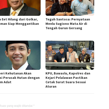
 Eet Hilang dari Golkar,
Teguh Santosa: Pernyataan
sman Siap Menggantikan
Menlu Sugiono Mata Air di
Tengah Gurun Gersang
eri Kehutanan Akan
KPU, Bawaslu, Kapolres dan
si Perusak Hutan dengan
Kejari Pelalawan Pastikan
m Adat
Cetak Surat Suara Sesuai
Aturan
Ruas yang wajib ditandai
*