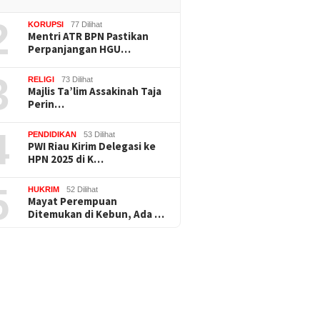
2
KORUPSI
77 Dilihat
Mentri ATR BPN Pastikan
Perpanjangan HGU…
3
RELIGI
73 Dilihat
Majlis Ta’lim Assakinah Taja
Perin…
4
PENDIDIKAN
53 Dilihat
PWI Riau Kirim Delegasi ke
HPN 2025 di K…
5
HUKRIM
52 Dilihat
Mayat Perempuan
Ditemukan di Kebun, Ada …