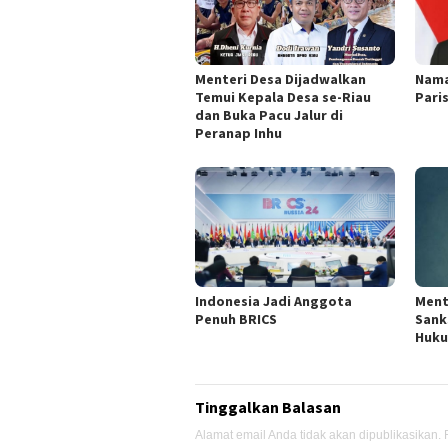
Menteri Desa Dijadwalkan
Nama
Temui Kepala Desa se-Riau
Pari
dan Buka Pacu Jalur di
Peranap Inhu
Indonesia Jadi Anggota
Ment
Penuh BRICS
Sank
Huku
Tinggalkan Balasan
Alamat email Anda tidak akan dipublikasikan.