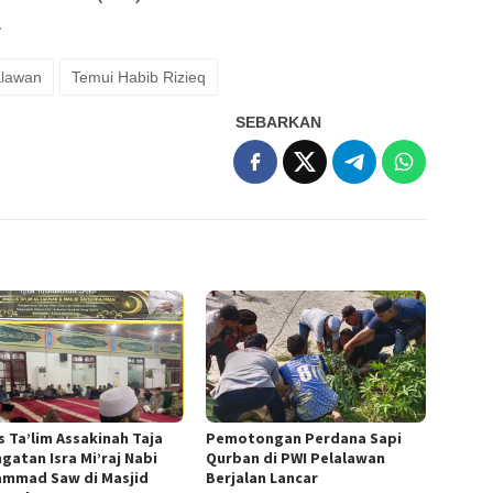
.
alawan
Temui Habib Rizieq
SEBARKAN
s Ta’lim Assakinah Taja
Pemotongan Perdana Sapi
gatan Isra Mi’raj Nabi
Qurban di PWI Pelalawan
mmad Saw di Masjid
Berjalan Lancar