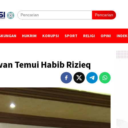
Pencarian
GKUNGAN
HUKRIM
KORUPSI
SPORT
RELIGI
OPINI
INDEK
wan Temui Habib Rizieq