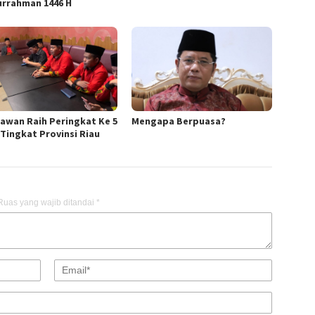
urrahman 1446 H
lawan Raih Peringkat Ke 5
Mengapa Berpuasa?
Tingkat Provinsi Riau
Ruas yang wajib ditandai
*