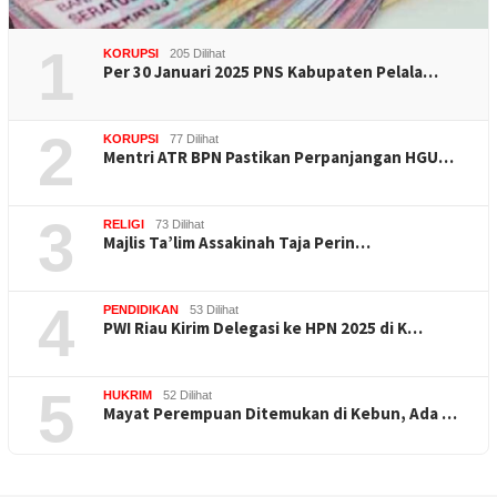
1
KORUPSI
205 Dilihat
Per 30 Januari 2025 PNS Kabupaten Pelala…
2
KORUPSI
77 Dilihat
Mentri ATR BPN Pastikan Perpanjangan HGU…
3
RELIGI
73 Dilihat
Majlis Ta’lim Assakinah Taja Perin…
4
PENDIDIKAN
53 Dilihat
PWI Riau Kirim Delegasi ke HPN 2025 di K…
5
HUKRIM
52 Dilihat
Mayat Perempuan Ditemukan di Kebun, Ada …