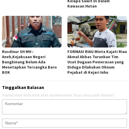
Kelapa Sawit Di Dalam
Kawasan Hutan
Rusdinur SH MH :
FORMASI RIAU Minta Kajati Riau
Aneh,Kejaksaan Negeri
Akmal Abbas Turunkan Tim
Bangkinang Belum Ada
Usut Dugaan Pemerasan yang
Menetapkan Tersangka Baru
Diduga Dilakukan Oknum
BOK
Pejabat di Kejari Inhu
Tinggalkan Balasan
Alamat email Anda tidak akan dipublikasikan.
Ruas yang wajib ditandai
*