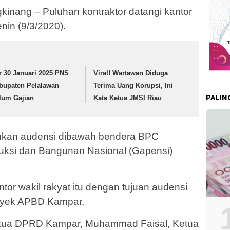
nang – Puluhan kontraktor datangi kantor
in (9/3/2020).
r 30 Januari 2025 PNS
Viral! Wartawan Diduga
bupaten Pelalawan
Terima Uang Korupsi, Ini
PALIN
lum Gajian
Kata Ketua JMSI Riau
kukan audensi dibawah bendera BPC
ksi dan Bangunan Nasional (Gapensi)
or wakil rakyat itu dengan tujuan audensi
royek APBD Kampar.
Ketua DPRD Kampar, Muhammad Faisal, Ketua