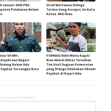
30 Januari 2025 PNS
Viral! Wartawan Diduga
paten Pelalawan Belum
Terima Uang Korupsi, Ini Kata
an
Ketua JMSI Riau
inur SH MH :
FORMASI RIAU Minta Kajati
,Kejaksaan Negeri
Riau Akmal Abbas Turunkan
kinang Belum Ada
Tim Usut Dugaan Pemerasan
tapkan Tersangka Baru
yang Diduga Dilakukan Oknum
Pejabat di Kejari Inhu
Ruas yang wajib ditandai
*