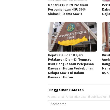
Mentri ATR BPN Pastikan
Per 
Perpanjangan HGU 30%
Kabu
Alokasi Plasma Sawit
Gaji
Kejati Riau dan Kejari
Rusd
Pelalawan Diam Di Tempat
Aneh
Usut Penguasaan Pelepasan
Bang
Kawasan Hutan Perkebunan
Mene
Kelapa Sawit Di Dalam
BOK
Kawasan Hutan
Tinggalkan Balasan
Alamat email Anda tidak akan dipublikasikan.