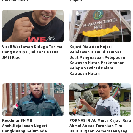
Viral! Wartawan Diduga Terima
Kejati Riau dan Kejari
Uang Korupsi, Ini Kata Ketua
Pelalawan Diam Di Tempat
JMSI Riau
Usut Penguasaan Pelepasan
Kawasan Hutan Perkebunan
Kelapa Sawit Di Dalam
Kawasan Hutan
Rusdinur SH MH :
FORMASI RIAU Minta Kajati Riau
Aneh,Kejaksaan Negeri
Akmal Abbas Turunkan Tim
Bangkinang Belum Ada
Usut Dugaan Pemerasan yang