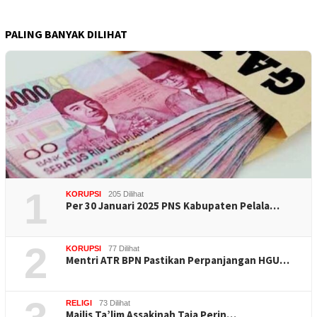
PALING BANYAK DILIHAT
1
KORUPSI
205 Dilihat
Per 30 Januari 2025 PNS Kabupaten Pelala…
2
KORUPSI
77 Dilihat
Mentri ATR BPN Pastikan Perpanjangan HGU…
RELIGI
73 Dilihat
Majlis Ta’lim Assakinah Taja Perin…