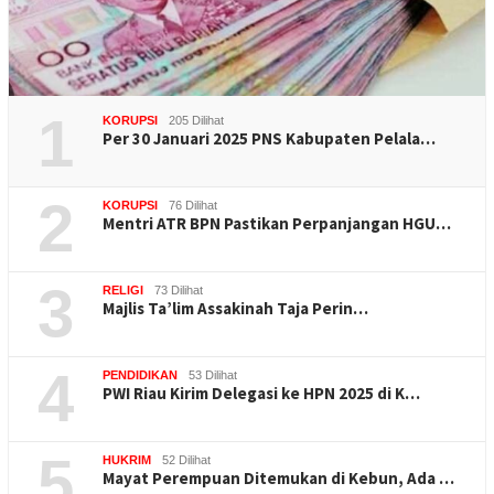
1
KORUPSI
205 Dilihat
Per 30 Januari 2025 PNS Kabupaten Pelala…
2
KORUPSI
76 Dilihat
Mentri ATR BPN Pastikan Perpanjangan HGU…
3
RELIGI
73 Dilihat
Majlis Ta’lim Assakinah Taja Perin…
4
PENDIDIKAN
53 Dilihat
PWI Riau Kirim Delegasi ke HPN 2025 di K…
5
HUKRIM
52 Dilihat
Mayat Perempuan Ditemukan di Kebun, Ada …