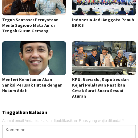
Teguh Santosa: Pernyataan
Indonesia Jadi Anggota Penuh
Menlu Sugiono Mata Air di
BRICS
Tengah Gurun Gersang
Menteri Kehutanan Akan
KPU, Bawaslu, Kapolres dan
Sanksi Perusak Hutan dengan
Kejari Pelalawan Pastikan
Hukum Adat
Cetak Surat Suara Sesuai
Aturan
Tinggalkan Balasan
Alamat email Anda tidak akan dipublikasikan.
Ruas yang wajib ditandai
*