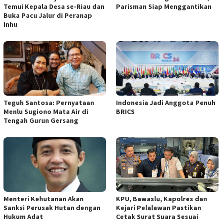
Temui Kepala Desa se-Riau dan
Parisman Siap Menggantikan
Buka Pacu Jalur di Peranap
Inhu
Teguh Santosa: Pernyataan
Indonesia Jadi Anggota Penuh
Menlu Sugiono Mata Air di
BRICS
Tengah Gurun Gersang
Menteri Kehutanan Akan
KPU, Bawaslu, Kapolres dan
Sanksi Perusak Hutan dengan
Kejari Pelalawan Pastikan
Hukum Adat
Cetak Surat Suara Sesuai