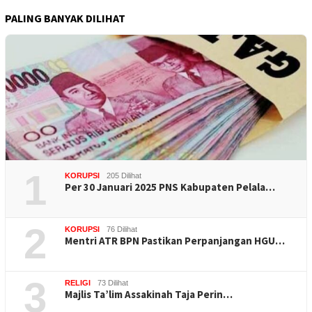
PALING BANYAK DILIHAT
1
KORUPSI
205 Dilihat
Per 30 Januari 2025 PNS Kabupaten Pelala…
2
KORUPSI
76 Dilihat
Mentri ATR BPN Pastikan Perpanjangan HGU…
3
RELIGI
73 Dilihat
Majlis Ta’lim Assakinah Taja Perin…