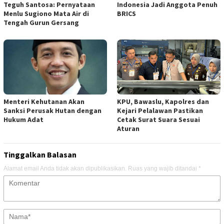
Teguh Santosa: Pernyataan
Indonesia Jadi Anggota Penuh
Menlu Sugiono Mata Air di
BRICS
Tengah Gurun Gersang
Menteri Kehutanan Akan
KPU, Bawaslu, Kapolres dan
Sanksi Perusak Hutan dengan
Kejari Pelalawan Pastikan
Hukum Adat
Cetak Surat Suara Sesuai
Aturan
Tinggalkan Balasan
Alamat email Anda tidak akan dipublikasikan.
Ruas yang wajib ditandai
*