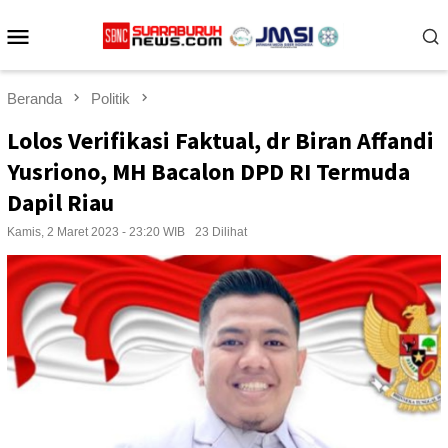
Loncat
Menu
ke
konten
Mobile
Beranda
Politik
Lolos Verifikasi Faktual, dr Biran Affandi
Yusriono, MH Bacalon DPD RI Termuda
Dapil Riau
Kamis, 2 Maret 2023 - 23:20 WIB
23 Dilihat