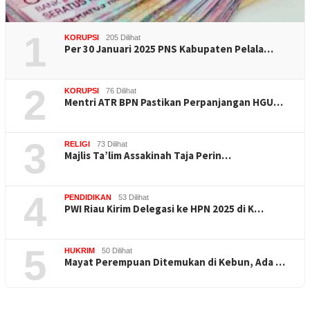
1
KORUPSI
205 Dilihat
Per 30 Januari 2025 PNS Kabupaten Pelala…
2
KORUPSI
76 Dilihat
Mentri ATR BPN Pastikan Perpanjangan HGU…
3
RELIGI
73 Dilihat
Majlis Ta’lim Assakinah Taja Perin…
4
PENDIDIKAN
53 Dilihat
PWI Riau Kirim Delegasi ke HPN 2025 di K…
5
HUKRIM
50 Dilihat
Mayat Perempuan Ditemukan di Kebun, Ada …