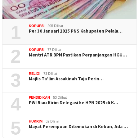
1
KORUPSI
205 Dilihat
Per 30 Januari 2025 PNS Kabupaten Pelala…
2
KORUPSI
77 Dilihat
Mentri ATR BPN Pastikan Perpanjangan HGU…
3
RELIGI
73 Dilihat
Majlis Ta’lim Assakinah Taja Perin…
4
PENDIDIKAN
53 Dilihat
PWI Riau Kirim Delegasi ke HPN 2025 di K…
5
HUKRIM
52 Dilihat
Mayat Perempuan Ditemukan di Kebun, Ada …