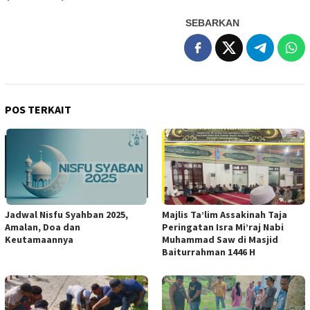
SEBARKAN
POS TERKAIT
Jadwal Nisfu Syahban 2025,
Majlis Ta’lim Assakinah Taja
Amalan, Doa dan
Peringatan Isra Mi’raj Nabi
Keutamaannya
Muhammad Saw di Masjid
Baiturrahman 1446 H