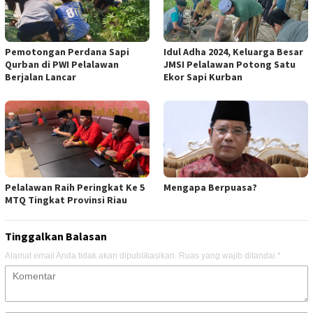
Pemotongan Perdana Sapi
Idul Adha 2024, Keluarga Besar
Qurban di PWI Pelalawan
JMSI Pelalawan Potong Satu
Berjalan Lancar
Ekor Sapi Kurban
Pelalawan Raih Peringkat Ke 5
Mengapa Berpuasa?
MTQ Tingkat Provinsi Riau
Tinggalkan Balasan
Alamat email Anda tidak akan dipublikasikan.
Ruas yang wajib ditandai
*