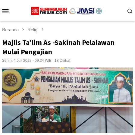
Loncat
Menu
ke
konten
Mobile
Beranda
Religi
Majlis Ta’lim As -Sakinah Pelalawan
Mulai Pengajian
Senin, 4 Juli 2022 - 09:24 WIB
18 Dilihat