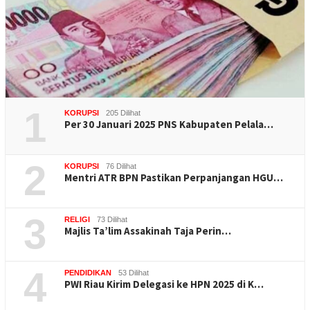
1
KORUPSI
205 Dilihat
Per 30 Januari 2025 PNS Kabupaten Pelala…
2
KORUPSI
76 Dilihat
Mentri ATR BPN Pastikan Perpanjangan HGU…
3
RELIGI
73 Dilihat
Majlis Ta’lim Assakinah Taja Perin…
4
PENDIDIKAN
53 Dilihat
PWI Riau Kirim Delegasi ke HPN 2025 di K…