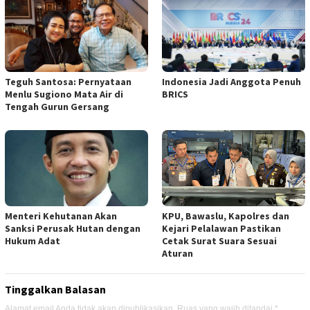
Teguh Santosa: Pernyataan
Indonesia Jadi Anggota Penuh
Menlu Sugiono Mata Air di
BRICS
Tengah Gurun Gersang
Menteri Kehutanan Akan
KPU, Bawaslu, Kapolres dan
Sanksi Perusak Hutan dengan
Kejari Pelalawan Pastikan
Hukum Adat
Cetak Surat Suara Sesuai
Aturan
Tinggalkan Balasan
Alamat email Anda tidak akan dipublikasikan.
Ruas yang wajib ditandai
*