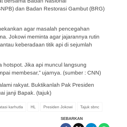
at bersama Badan Nasional
NPB) dan Badan Restorasi Gambut (BRG)
menekankan agar masalah pencegahan
ama. Jokowi meminta agar jajarannya rutin
ntau keberadaan titik api di sejumlah
hotspot. Jika api muncul langsung
pai membesar,” ujarnya. (sumber : CNN)
ialami rakyat. Buktikanlah Pak Presiden
i janji Bapak. (tajuk)
tasi karhutla
HL
Presiden Jokowi
Tajuk sbnc
SEBARKAN