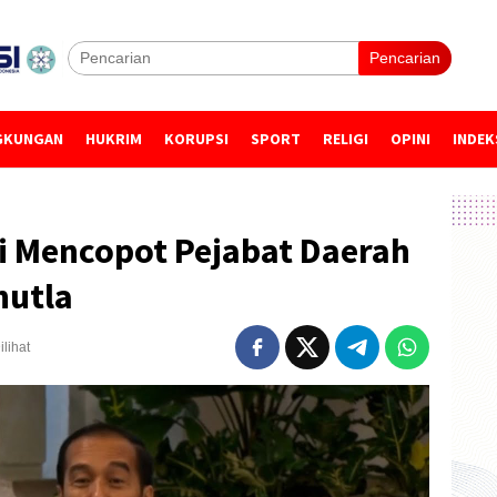
Pencarian
GKUNGAN
HUKRIM
KORUPSI
SPORT
RELIGI
OPINI
INDEK
i Mencopot Pejabat Daerah
hutla
ilihat