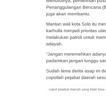
Menurutnya, pemerintah pus
Penanggulangan Bencana (B
juga akan membantu.
Mantan wali kota Solo itu 
karhutla menjadi prioritas ut
melakukan patroli untuk mema
wilayah.
“Jangan meremehkan adanya 
padamkan jangan tunggu sam
Sudah lama derita asap ini d
copotlah pejabat daerah sesua
copot pejabat daerah yang tidak bisa a