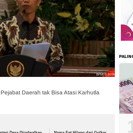
PALIN
Pejabat Daerah tak Bisa Atasi Karhutla
nteri Desa Dijadwalkan
Nama Eet Hilang dari Golkar,