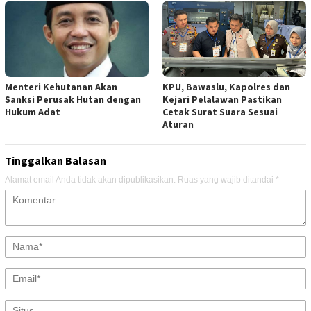
Menteri Kehutanan Akan
KPU, Bawaslu, Kapolres dan
Sanksi Perusak Hutan dengan
Kejari Pelalawan Pastikan
Hukum Adat
Cetak Surat Suara Sesuai
Aturan
Tinggalkan Balasan
Alamat email Anda tidak akan dipublikasikan.
Ruas yang wajib ditandai
*