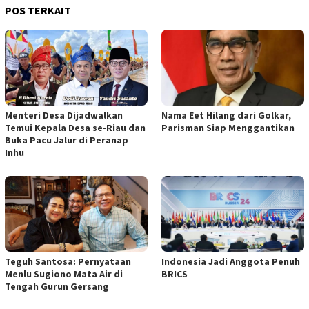
POS TERKAIT
Menteri Desa Dijadwalkan
Nama Eet Hilang dari Golkar,
Temui Kepala Desa se-Riau dan
Parisman Siap Menggantikan
Buka Pacu Jalur di Peranap
Inhu
Teguh Santosa: Pernyataan
Indonesia Jadi Anggota Penuh
Menlu Sugiono Mata Air di
BRICS
Tengah Gurun Gersang