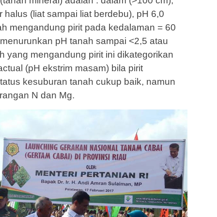
 (tanah mineral) adalah : dalam (>100 cm),
 halus (liat sampai liat berdebu), pH 6,0
ah mengandung pirit pada kedalaman = 60
kan menurunkan pH tanah sampai <2,5 atau
 yang mengandung pirit ini dikategorikan
tual (pH ekstrim masam) bila pirit
 Status kesuburan tanah cukup baik, namun
rangan N dan Mg.