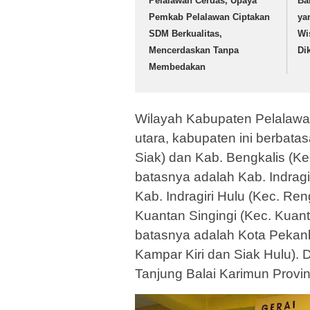
Pelalawan Cerdas, Upaya
Ba
Pemkab Pelalawan Ciptakan
ya
SDM Berkualitas,
Wi
Mencerdaskan Tanpa
Di
Membedakan
Wilayah Kabupaten Pelalawan
utara, kabupaten ini berbata
Siak) dan Kab. Bengkalis (Kec
batasnya adalah Kab. Indragi
Kab. Indragiri Hulu (Kec. Re
Kuantan Singingi (Kec. Kuanta
batasnya adalah Kota Pekan
Kampar Kiri dan Siak Hulu). 
Tanjung Balai Karimun Provi