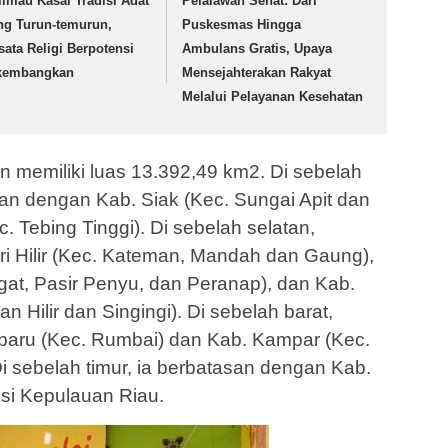
limau Kasai Tradisi Adat
Pelalawan Sehat: Dari
ng Turun-temurun,
Puskesmas Hingga
sata Religi Berpotensi
Ambulans Gratis, Upaya
kembangkan
Mensejahterakan Rakyat
Melalui Pelayanan Kesehatan
 memiliki luas 13.392,49 km2. Di sebelah
san dengan Kab. Siak (Kec. Sungai Apit dan
. Tebing Tinggi). Di sebelah selatan,
ri Hilir (Kec. Kateman, Mandah dan Gaung),
ngat, Pasir Penyu, dan Peranap), dan Kab.
n Hilir dan Singingi). Di sebelah barat,
baru (Kec. Rumbai) dan Kab. Kampar (Kec.
Di sebelah timur, ia berbatasan dengan Kab.
nsi Kepulauan Riau.