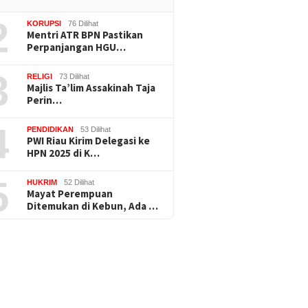
2
KORUPSI
76 Dilihat
Mentri ATR BPN Pastikan
Perpanjangan HGU…
3
RELIGI
73 Dilihat
Majlis Ta’lim Assakinah Taja
Perin…
4
PENDIDIKAN
53 Dilihat
PWI Riau Kirim Delegasi ke
HPN 2025 di K…
5
HUKRIM
52 Dilihat
Mayat Perempuan
Ditemukan di Kebun, Ada …