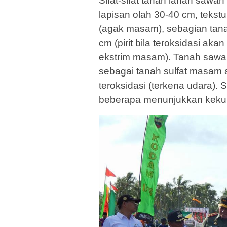
Sifat-sifat tanah lahan sawah
lapisan olah 30-40 cm, tekstur
(agak masam), sebagian tan
cm (pirit bila teroksidasi a
ekstrim masam). Tanah sawah
sebagai tanah sulfat masam ac
teroksidasi (terkena udara).
beberapa menunjukkan keku