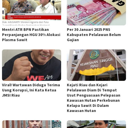
Mentri ATR BPN Pastikan
Per 30 Januari 2025 PNS
Perpanjangan HGU 30% Alokasi
Kabupaten Pelalawan Belum
Plasma Sawit
Gajian
Viral! Wartawan Diduga Terima
Kejati Riau dan Kejari
Uang Korupsi, Ini Kata Ketua
Pelalawan Diam Di Tempat
JMSI Riau
Usut Penguasaan Pelepasan
Kawasan Hutan Perkebunan
Kelapa Sawit Di Dalam
Kawasan Hutan