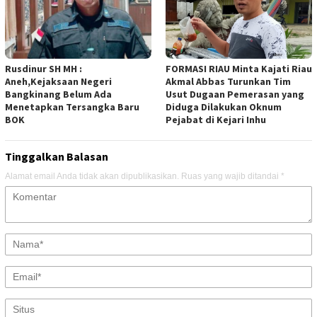
Rusdinur SH MH :
FORMASI RIAU Minta Kajati Riau
Aneh,Kejaksaan Negeri
Akmal Abbas Turunkan Tim
Bangkinang Belum Ada
Usut Dugaan Pemerasan yang
Menetapkan Tersangka Baru
Diduga Dilakukan Oknum
BOK
Pejabat di Kejari Inhu
Tinggalkan Balasan
Alamat email Anda tidak akan dipublikasikan.
Ruas yang wajib ditandai
*