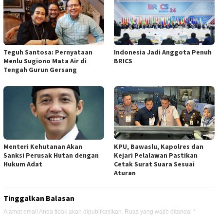
Teguh Santosa: Pernyataan
Indonesia Jadi Anggota Penuh
Menlu Sugiono Mata Air di
BRICS
Tengah Gurun Gersang
Menteri Kehutanan Akan
KPU, Bawaslu, Kapolres dan
Sanksi Perusak Hutan dengan
Kejari Pelalawan Pastikan
Hukum Adat
Cetak Surat Suara Sesuai
Aturan
Tinggalkan Balasan
Alamat email Anda tidak akan dipublikasikan.
Ruas yang wajib ditandai
*