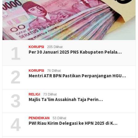
1
KORUPSI
205 Dilihat
Per 30 Januari 2025 PNS Kabupaten Pelala…
2
KORUPSI
76 Dilihat
Mentri ATR BPN Pastikan Perpanjangan HGU…
3
RELIGI
73 Dilihat
Majlis Ta’lim Assakinah Taja Perin…
4
PENDIDIKAN
53 Dilihat
PWI Riau Kirim Delegasi ke HPN 2025 di K…