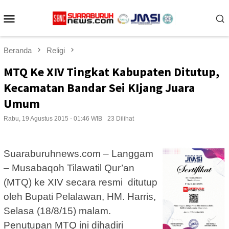
Loncat
Menu
ke
konten
Mobile
Beranda
Religi
MTQ Ke XIV Tingkat Kabupaten Ditutup,
Kecamatan Bandar Sei KIjang Juara
Umum
Rabu, 19 Agustus 2015 - 01:46 WIB
23 Dilihat
Suaraburuhnews.com – Langgam
– Musabaqoh Tilawatil Qur’an
(MTQ) ke XIV secara resmi ditutup
oleh Bupati Pelalawan, HM. Harris,
Selasa (18/8/15) malam.
Penutupan MTQ ini dihadiri