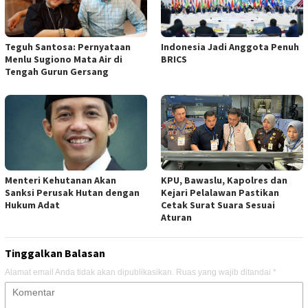
Teguh Santosa: Pernyataan
Indonesia Jadi Anggota Penuh
Menlu Sugiono Mata Air di
BRICS
Tengah Gurun Gersang
Menteri Kehutanan Akan
KPU, Bawaslu, Kapolres dan
Sanksi Perusak Hutan dengan
Kejari Pelalawan Pastikan
Hukum Adat
Cetak Surat Suara Sesuai
Aturan
Tinggalkan Balasan
Alamat email Anda tidak akan dipublikasikan.
Ruas yang wajib ditandai
*