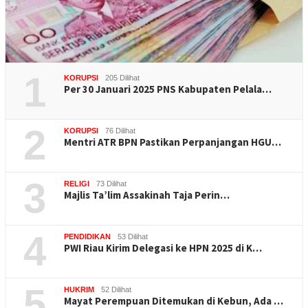
1
KORUPSI
205 Dilihat
Per 30 Januari 2025 PNS Kabupaten Pelala…
2
KORUPSI
76 Dilihat
Mentri ATR BPN Pastikan Perpanjangan HGU…
3
RELIGI
73 Dilihat
Majlis Ta’lim Assakinah Taja Perin…
4
PENDIDIKAN
53 Dilihat
PWI Riau Kirim Delegasi ke HPN 2025 di K…
5
HUKRIM
52 Dilihat
Mayat Perempuan Ditemukan di Kebun, Ada …