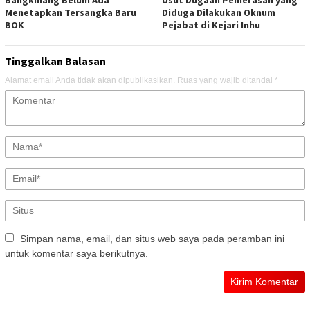
Bangkinang Belum Ada
Usut Dugaan Pemerasan yang
Menetapkan Tersangka Baru
Diduga Dilakukan Oknum
BOK
Pejabat di Kejari Inhu
Tinggalkan Balasan
Alamat email Anda tidak akan dipublikasikan.
Ruas yang wajib ditandai
*
Simpan nama, email, dan situs web saya pada peramban ini
untuk komentar saya berikutnya.