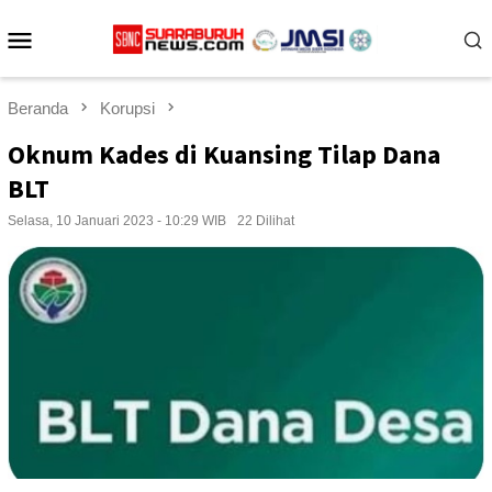
Loncat
Menu
ke
konten
Mobile
Beranda
Korupsi
Oknum Kades di Kuansing Tilap Dana
BLT
Selasa, 10 Januari 2023 - 10:29 WIB
22 Dilihat