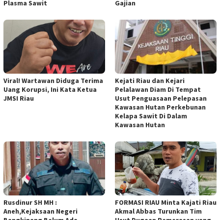
Plasma Sawit
Gajian
Viral! Wartawan Diduga Terima
Kejati Riau dan Kejari
Uang Korupsi, Ini Kata Ketua
Pelalawan Diam Di Tempat
JMSI Riau
Usut Penguasaan Pelepasan
Kawasan Hutan Perkebunan
Kelapa Sawit Di Dalam
Kawasan Hutan
Rusdinur SH MH :
FORMASI RIAU Minta Kajati Riau
Aneh,Kejaksaan Negeri
Akmal Abbas Turunkan Tim