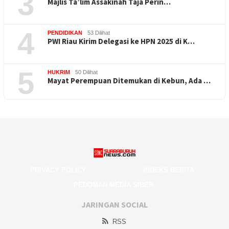
3
Majlis Ta’lim Assakinah Taja Perin…
4
PENDIDIKAN
53 Dilihat
PWI Riau Kirim Delegasi ke HPN 2025 di K…
5
HUKRIM
50 Dilihat
Mayat Perempuan Ditemukan di Kebun, Ada …
PRIVACY POLICY
INDEKS BERITA
PEDOMAN MEDIA SIBER
JARINGAN SOCIAL
RSS