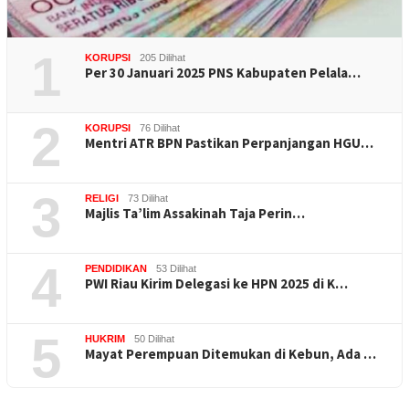
1
KORUPSI
205 Dilihat
Per 30 Januari 2025 PNS Kabupaten Pelala…
2
KORUPSI
76 Dilihat
Mentri ATR BPN Pastikan Perpanjangan HGU…
3
RELIGI
73 Dilihat
Majlis Ta’lim Assakinah Taja Perin…
4
PENDIDIKAN
53 Dilihat
PWI Riau Kirim Delegasi ke HPN 2025 di K…
5
HUKRIM
50 Dilihat
Mayat Perempuan Ditemukan di Kebun, Ada …