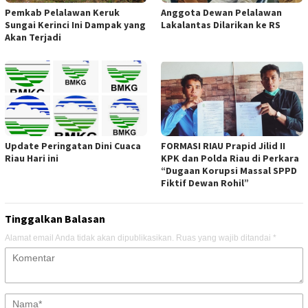
Pemkab Pelalawan Keruk
Anggota Dewan Pelalawan
Sungai Kerinci Ini Dampak yang
Lakalantas Dilarikan ke RS
Akan Terjadi
Update Peringatan Dini Cuaca
FORMASI RIAU Prapid Jilid II
Riau Hari ini
KPK dan Polda Riau di Perkara
“Dugaan Korupsi Massal SPPD
Fiktif Dewan Rohil”
Tinggalkan Balasan
Alamat email Anda tidak akan dipublikasikan.
Ruas yang wajib ditandai
*