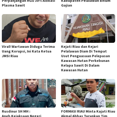
Perpanjangan HGU 30% Alokasi
Kabupaten Pelalawan Belum
Plasma Sawit
Gajian
Viral! Wartawan Diduga Terima
Kejati Riau dan Kejari
Uang Korupsi, Ini Kata Ketua
Pelalawan Diam Di Tempat
JMSI Riau
Usut Penguasaan Pelepasan
Kawasan Hutan Perkebunan
Kelapa Sawit Di Dalam
Kawasan Hutan
Rusdinur SH MH :
FORMASI RIAU Minta Kajati Riau
Aneh,Kejaksaan Negeri
Akmal Abbas Turunkan Tim