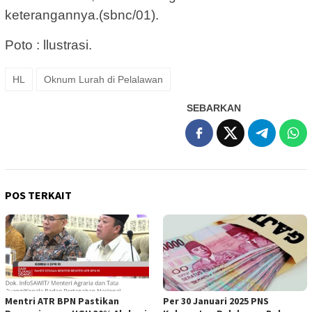
keterangannya.(sbnc/01).
Poto : llustrasi.
HL
Oknum Lurah di Pelalawan
SEBARKAN
POS TERKAIT
Mentri ATR BPN Pastikan
Per 30 Januari 2025 PNS