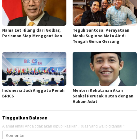
Nama Eet Hilang dari Golkar,
Teguh Santosa: Pernyataan
Parisman Siap Menggantikan
Menlu Sugiono Mata Air di
Tengah Gurun Gersang
Indonesia Jadi Anggota Penuh
Menteri Kehutanan Akan
BRICS
Sanksi Perusak Hutan dengan
Hukum Adat
Tinggalkan Balasan
Alamat email Anda tidak akan dipublikasikan.
Ruas yang wajib ditandai
*