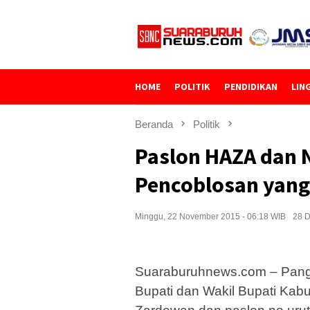
Loncat
ke
konten
HOME
POLITIK
PENDIDIKAN
LIN
Beranda
Politik
Paslon HAZA dan 
Pencoblosan yang
Minggu, 22 November 2015 - 06:18 WIB
28 D
Suaraburuhnews.com – Pangk
Bupati dan Wakil Bupati Kab