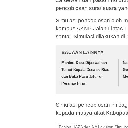
Zardewan dan paslon no urut
pencoblosan surat suara yang
Simulasi pencoblosan oleh m
kampus AKNP Jalan Lintas Ti
santai. Simulasi dilakukan 
BACAAN LAINNYA
Menteri Desa Dijadwalkan
Na
Temui Kepala Desa se-Riau
Go
dan Buka Pacu Jalur di
Me
Peranap Inhu
Simulasi pencoblosan ini bag
kepada masyarakat Kabupat
Paslon HAZA dan NA Lakukan Simulas