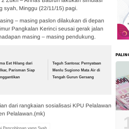
 2 Zukri – Annas Badrun lakukan simulasi
 syah, Minggu (22/11/15) pagi.
asing – masing paslon dilakukan di depan
mur Pangkalan Kerinci seusai gerak jalan
di hadapan masing – masing pendukung.
PALIN
ma Eet Hilang dari
Teguh Santosa: Pernyataan
lkar, Parisman Siap
Menlu Sugiono Mata Air di
nggantikan
Tengah Gurun Gersang
ian dari rangkaian sosialisasi KPU Pelalawan
en Pelalawan.(mk)
i Pencoblosan yang Syah