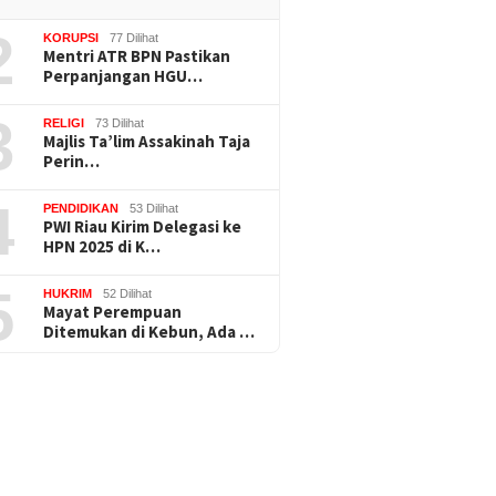
2
KORUPSI
77 Dilihat
Mentri ATR BPN Pastikan
Perpanjangan HGU…
3
RELIGI
73 Dilihat
Majlis Ta’lim Assakinah Taja
Perin…
4
PENDIDIKAN
53 Dilihat
PWI Riau Kirim Delegasi ke
HPN 2025 di K…
5
HUKRIM
52 Dilihat
Mayat Perempuan
Ditemukan di Kebun, Ada …