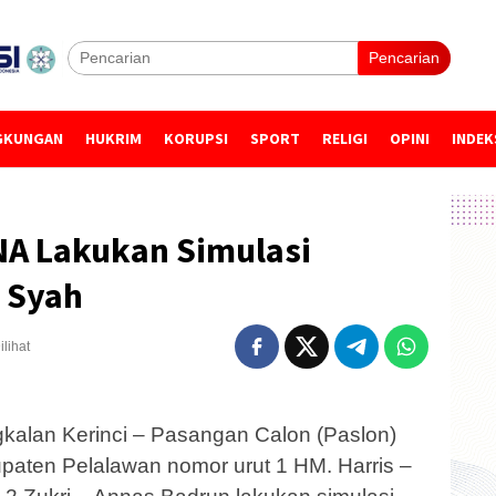
Pencarian
GKUNGAN
HUKRIM
KORUPSI
SPORT
RELIGI
OPINI
INDEK
NA Lakukan Simulasi
 Syah
ilihat
alan Kerinci – Pasangan Calon (Paslon)
upaten Pelalawan nomor urut 1 HM. Harris –