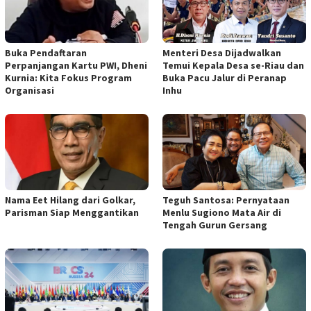
Buka Pendaftaran
Menteri Desa Dijadwalkan
Perpanjangan Kartu PWI, Dheni
Temui Kepala Desa se-Riau dan
Kurnia: Kita Fokus Program
Buka Pacu Jalur di Peranap
Organisasi
Inhu
Nama Eet Hilang dari Golkar,
Teguh Santosa: Pernyataan
Parisman Siap Menggantikan
Menlu Sugiono Mata Air di
Tengah Gurun Gersang