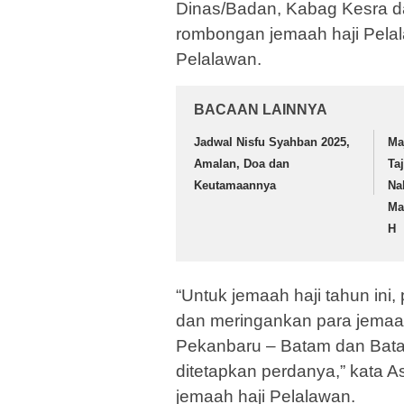
Dinas/Badan, Kabag Kesra d
rombongan jemaah haji Pelala
Pelalawan.
BACAAN LAINNYA
Jadwal Nisfu Syahban 2025,
Ma
Amalan, Doa dan
Ta
Keutamaannya
Na
Ma
H
“Untuk jemaah haji tahun in
dan meringankan para jemaah 
Pekanbaru – Batam dan Batam
ditetapkan perdanya,” kata As
jemaah haji Pelalawan.