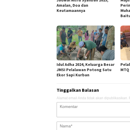
Jadwal Nisfu Syahban 2025,
Majli
Amalan, Doa dan
Perin
Keutamaannya
Muha
Bait
Idul Adha 2024, Keluarga Besar
Pela
JMSI Pelalawan Potong Satu
MTQ 
Ekor Sapi Kurban
Tinggalkan Balasan
Alamat email Anda tidak akan dipublikasikan.