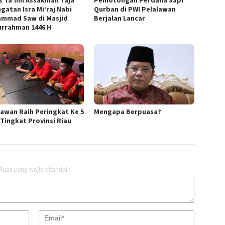
s Ta’lim Assakinah Taja
Pemotongan Perdana Sapi
gatan Isra Mi’raj Nabi
Qurban di PWI Pelalawan
mmad Saw di Masjid
Berjalan Lancar
urrahman 1446 H
lawan Raih Peringkat Ke 5
Mengapa Berpuasa?
Tingkat Provinsi Riau
Ruas yang wajib ditandai
*