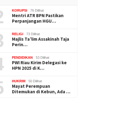
2
KORUPSI
76 Dilihat
Mentri ATR BPN Pastikan
Perpanjangan HGU…
3
RELIGI
73 Dilihat
Majlis Ta’lim Assakinah Taja
Perin…
4
PENDIDIKAN
53 Dilihat
PWI Riau Kirim Delegasi ke
HPN 2025 di K…
5
HUKRIM
50 Dilihat
Mayat Perempuan
Ditemukan di Kebun, Ada …