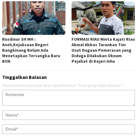
Rusdinur SH MH :
FORMASI RIAU Minta Kajati Riau
Aneh,Kejaksaan Negeri
Akmal Abbas Turunkan Tim
Bangkinang Belum Ada
Usut Dugaan Pemerasan yang
Menetapkan Tersangka Baru
Diduga Dilakukan Oknum
BOK
Pejabat di Kejari Inhu
Tinggalkan Balasan
Alamat email Anda tidak akan dipublikasikan.
Ruas yang wajib ditandai
*