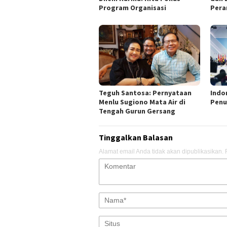
Program Organisasi
Pera
Teguh Santosa: Pernyataan
Indo
Menlu Sugiono Mata Air di
Penu
Tengah Gurun Gersang
Tinggalkan Balasan
Alamat email Anda tidak akan dipublikasikan.