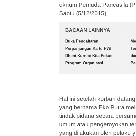
oknum Pemuda Pancasila (PP
Sabtu (5/12/2015).
BACAAN LAINNYA
Buka Pendaftaran
Me
Perpanjangan Kartu PWI,
Te
Dheni Kurnia: Kita Fokus
da
Program Organisasi
Pe
Hal ini setelah korban datan
yang bernama Eko Putra mela
tindak pidana secara bersa
umum atau pengeroyokan terh
yang dilakukan oleh pelaku 