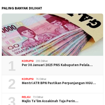
PALING BANYAK DILIHAT
1
KORUPSI
205 Dilihat
Per 30 Januari 2025 PNS Kabupaten Pelala…
2
KORUPSI
76 Dilihat
Mentri ATR BPN Pastikan Perpanjangan HGU…
3
RELIGI
73 Dilihat
Majlis Ta’lim Assakinah Taja Perin…