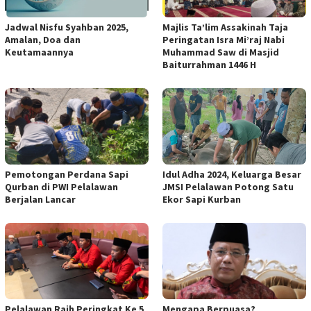
Jadwal Nisfu Syahban 2025,
Majlis Ta’lim Assakinah Taja
Amalan, Doa dan
Peringatan Isra Mi’raj Nabi
Keutamaannya
Muhammad Saw di Masjid
Baiturrahman 1446 H
Pemotongan Perdana Sapi
Idul Adha 2024, Keluarga Besar
Qurban di PWI Pelalawan
JMSI Pelalawan Potong Satu
Berjalan Lancar
Ekor Sapi Kurban
Pelalawan Raih Peringkat Ke 5
Mengapa Berpuasa?