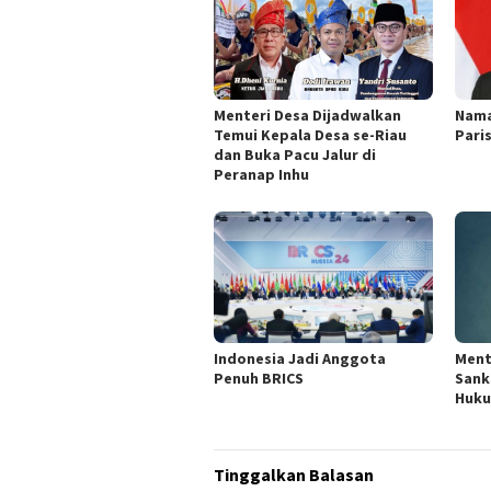
Menteri Desa Dijadwalkan
Nama
Temui Kepala Desa se-Riau
Pari
dan Buka Pacu Jalur di
Peranap Inhu
Indonesia Jadi Anggota
Ment
Penuh BRICS
Sank
Huku
Tinggalkan Balasan