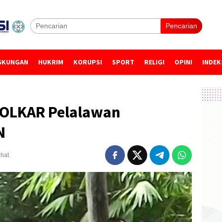
Pencarian
GKUNGAN
HUKRIM
KORUPSI
SPORT
RELIGI
OPINI
INDEK
GOLKAR Pelalawan
N
ihat