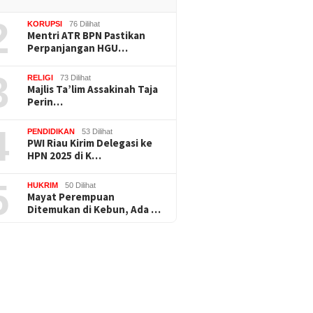
2
KORUPSI
76 Dilihat
Mentri ATR BPN Pastikan
Perpanjangan HGU…
3
RELIGI
73 Dilihat
Majlis Ta’lim Assakinah Taja
Perin…
4
PENDIDIKAN
53 Dilihat
PWI Riau Kirim Delegasi ke
HPN 2025 di K…
5
HUKRIM
50 Dilihat
Mayat Perempuan
Ditemukan di Kebun, Ada …