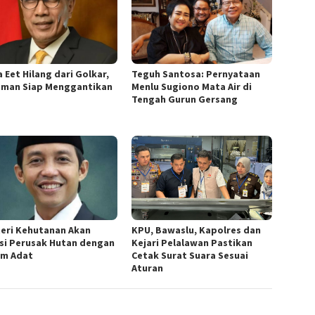
 Eet Hilang dari Golkar,
Teguh Santosa: Pernyataan
sman Siap Menggantikan
Menlu Sugiono Mata Air di
Tengah Gurun Gersang
eri Kehutanan Akan
KPU, Bawaslu, Kapolres dan
si Perusak Hutan dengan
Kejari Pelalawan Pastikan
m Adat
Cetak Surat Suara Sesuai
Aturan