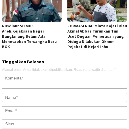
Rusdinur SH MH :
FORMASI RIAU Minta Kajati Riau
Aneh,Kejaksaan Negeri
Akmal Abbas Turunkan Tim
Bangkinang Belum Ada
Usut Dugaan Pemerasan yang
Menetapkan Tersangka Baru
Diduga Dilakukan Oknum
BOK
Pejabat di Kejari Inhu
Tinggalkan Balasan
Alamat email Anda tidak akan dipublikasikan.
Ruas yang wajib ditandai
*