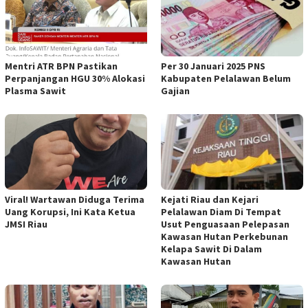
Mentri ATR BPN Pastikan
Per 30 Januari 2025 PNS
Perpanjangan HGU 30% Alokasi
Kabupaten Pelalawan Belum
Plasma Sawit
Gajian
Viral! Wartawan Diduga Terima
Kejati Riau dan Kejari
Uang Korupsi, Ini Kata Ketua
Pelalawan Diam Di Tempat
JMSI Riau
Usut Penguasaan Pelepasan
Kawasan Hutan Perkebunan
Kelapa Sawit Di Dalam
Kawasan Hutan