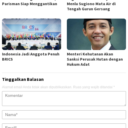
Parisman Siap Menggantikan
Menlu Sugiono Mata Air di
Tengah Gurun Gersang
Indonesia Jadi Anggota Penuh
Menteri Kehutanan Akan
BRICS
Sanksi Perusak Hutan dengan
Hukum Adat
Tinggalkan Balasan
Alamat email Anda tidak akan dipublikasikan.
Ruas yang wajib ditandai
*