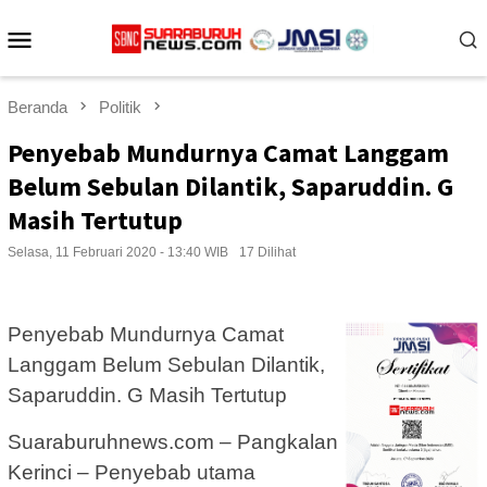
Loncat
Menu
ke
konten
Mobile
Beranda
Politik
Penyebab Mundurnya Camat Langgam
Belum Sebulan Dilantik, Saparuddin. G
Masih Tertutup
Selasa, 11 Februari 2020 - 13:40 WIB
17 Dilihat
Penyebab Mundurnya Camat
Langgam Belum Sebulan Dilantik,
Saparuddin. G Masih Tertutup
Suaraburuhnews.com – Pangkalan
Kerinci – Penyebab utama