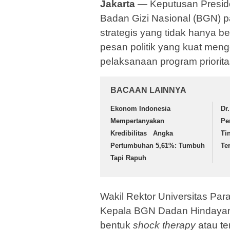
Jakarta
— Keputusan Presid
Badan Gizi Nasional (BGN) pa
strategis yang tidak hanya be
pesan politik yang kuat meng
pelaksanaan program priorita
BACAAN LAINNYA
Ekonom Indonesia
Dr
Mempertanyakan
Pe
Kredibilitas Angka
Ti
Pertumbuhan 5,61%: Tumbuh
Te
Tapi Rapuh
Wakil Rektor Universitas Par
Kepala BGN Dadan Hindayan
bentuk
shock therapy
atau te