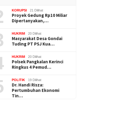
2
KORUPSI
21 Dilihat
Proyek Gedung Rp10 Miliar
Dipertanyakan,…
3
HUKRIM
20 Dilihat
Masyarakat Desa Gondai
Tuding PT PSJ Kua…
4
HUKRIM
20 Dilihat
Polsek Pangkalan Kerinci
Ringkus 4 Pemud…
5
POLITIK
19 Dilihat
Dr. Handi Risza:
Pertumbuhan Ekonomi
Tin…