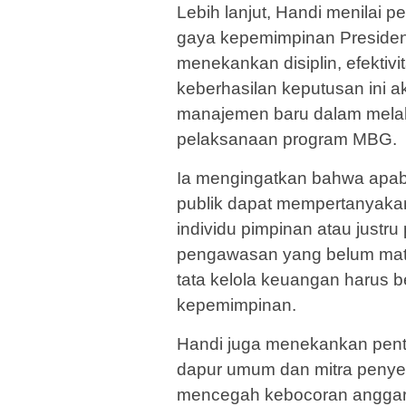
Lebih lanjut, Handi menilai p
gaya kepemimpinan Presiden
menekankan disiplin, efektivi
keberhasilan keputusan ini 
manajemen baru dalam melak
pelaksanaan program MBG.
Ia mengingatkan bahwa apabi
publik dapat mempertanyakan
individu pimpinan atau just
pengawasan yang belum matan
tata kelola keuangan harus b
kepemimpinan.
Handi juga menekankan pent
dapur umum dan mitra penyed
mencegah kebocoran anggara