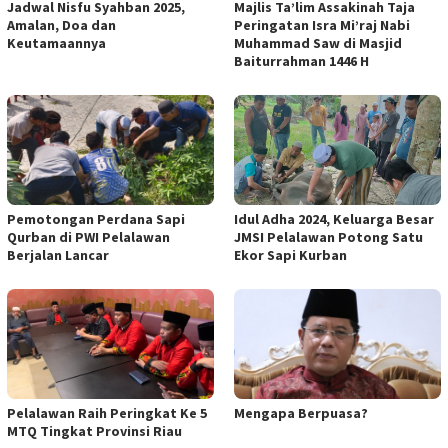
Jadwal Nisfu Syahban 2025,
Majlis Ta’lim Assakinah Taja
Amalan, Doa dan
Peringatan Isra Mi’raj Nabi
Keutamaannya
Muhammad Saw di Masjid
Baiturrahman 1446 H
Pemotongan Perdana Sapi
Idul Adha 2024, Keluarga Besar
Qurban di PWI Pelalawan
JMSI Pelalawan Potong Satu
Berjalan Lancar
Ekor Sapi Kurban
Pelalawan Raih Peringkat Ke 5
Mengapa Berpuasa?
MTQ Tingkat Provinsi Riau