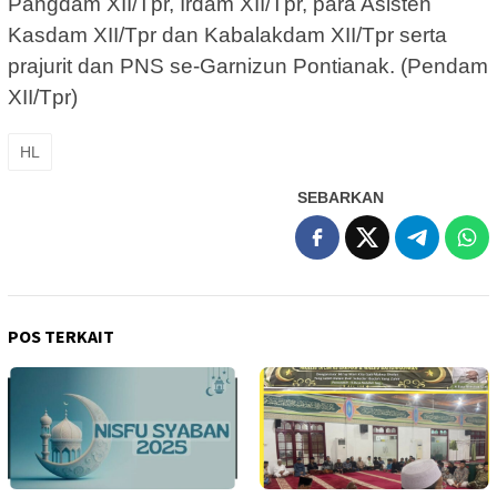
Pangdam XII/Tpr, Irdam XII/Tpr, para Asisten
Kasdam XII/Tpr dan Kabalakdam XII/Tpr serta
prajurit dan PNS se-Garnizun Pontianak. (Pendam
XII/Tpr)
HL
SEBARKAN
POS TERKAIT