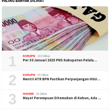
PALING BANYAK DILIHAT
1
KORUPSI
213 Dilihat
Per 30 Januari 2025 PNS Kabupaten Pelala…
2
KORUPSI
83 Dilihat
Mentri ATR BPN Pastikan Perpanjangan HGU…
3
HUKRIM
56 Dilihat
Mayat Perempuan Ditemukan di Kebun, Ada …