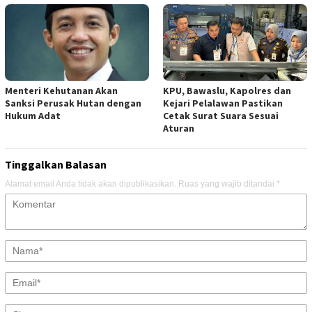
Menteri Kehutanan Akan
KPU, Bawaslu, Kapolres dan
Sanksi Perusak Hutan dengan
Kejari Pelalawan Pastikan
Hukum Adat
Cetak Surat Suara Sesuai
Aturan
Tinggalkan Balasan
Alamat email Anda tidak akan dipublikasikan.
Ruas yang wajib ditandai
*